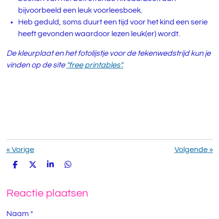
bijvoorbeeld een leuk voorleesboek.
Heb geduld, soms duurt een tijd voor het kind een serie
heeft gevonden waardoor lezen leuk(er) wordt.
De kleurplaat en het fotolijstje voor de tekenwedstrijd kun je
vinden op de site
"free printables".
«
Vorige
Volgende
»
D
D
S
D
e
e
h
e
l
e
a
l
e
l
r
e
Reactie plaatsen
n
e
n
Naam *