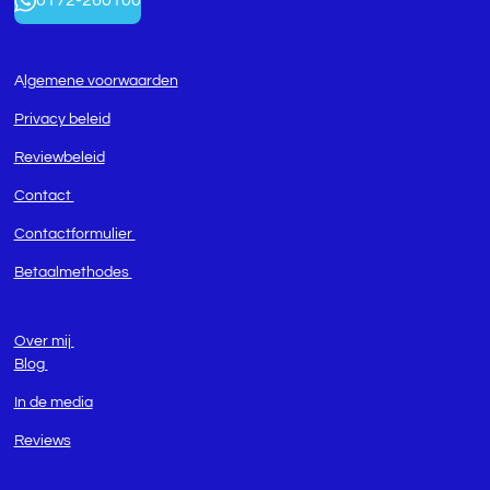
0172-260100
A
lge
mene voorwaarden
Privacy beleid
Reviewbeleid
Contact
Contactformulier
Betaalmethodes
Over mij
Blog
In de media
Reviews