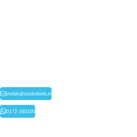
vrolijk@studiobieb.nl
0172-260100
A
lge
mene voorwaarden