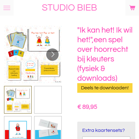
STUDIO BIEB
Ga
direct
naar
de
"Ik kan het! Ik wil
hoofdinhoud
het!",een spel
over hoorrecht
bij kleuters
(fysiek &
downloads)
Deels te downloaden!
€ 89,95
Extra kaartensets?