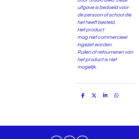
door Studio Bieb. Deze
uitgave is bedoeld voor
de persoon of school die
het heeft besteld.
Het product
mag
niet
commercieel
ingezet worden.
Ruilen of retourneren van
het product is niet
mogelijk.
D
D
S
D
e
e
h
e
l
e
a
l
e
l
r
e
n
e
n