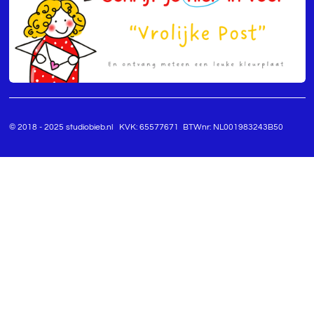
© 2018 - 2025 studiobieb.nl KVK: 65577671 BTWnr: NL001983243B50